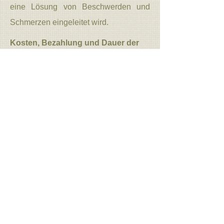
eine Lösung von Beschwerden und
Schmerzen eingeleitet wird.
Kosten, Bezahlung und Dauer der
Behandlung:
Eine Behandlung dauert 60 bis 75
Minuten und kostet 150.- sFr.
Die Kosten werden nach jeder
Behandlung in
bar
beglichen.
Wichtig:
Ich bin nicht Krankenkassen
anerkannt.
Peter Boutellier
079 468 26 30
|
osteopeter@bluewin.ch
|